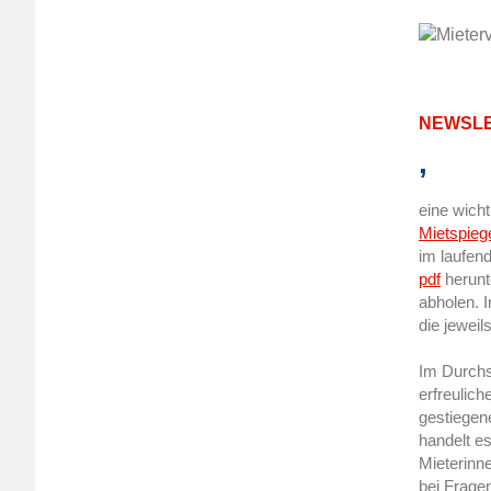
NEWSLE
,
eine wicht
Mietspieg
im laufen
pdf
herunt
abholen. I
die jewei
Im Durchsc
erfreulich
gestiegen
handelt e
Mieterinn
bei Frage