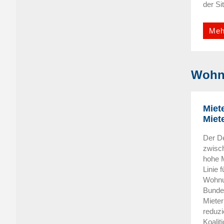
der Si
Meh
Wohnu
Miet
Miet
Der De
zwisc
hohe 
Linie 
Wohnun
Bunde
Mieter
reduzi
Koalit