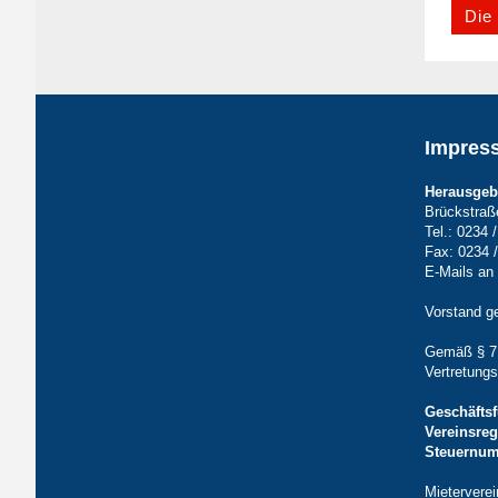
Die 
Impres
Herausgeb
Brückstra
Tel.:
0234 /
Fax: 0234 /
E-Mails an
Vorstand g
Gemäß § 7 
Vertretungs
Geschäfts
Vereinsreg
Steuernu
Mietervere