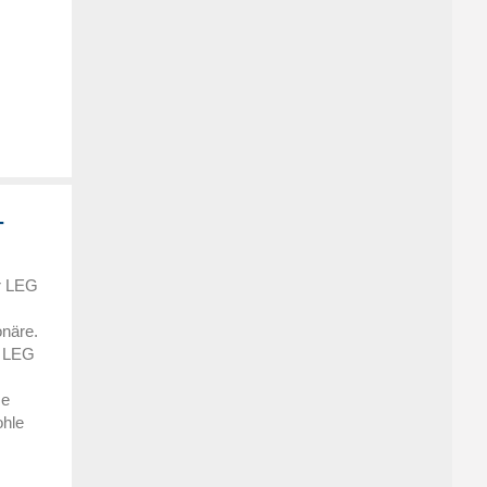
-
r LEG
onäre.
e LEG
se
ohle