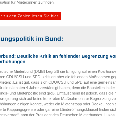
tuation für Mieter:innen zu finden.
r zu den Zahlen lesen Sie hier
ngspolitik im Bund:
erbund: Deutliche Kritik an fehlender Begrenzung vo
erhöhungen
utsche Mieterbund (DMB) begrüßt die Einigung auf einen Koalitionsv
hen CDU/CSU und SPD, kritisiert aber die fehlenden Maßnahmen ge
Mieten: „Es ist gut, dass sich CDU/CSU und SPD auf eine gemeins
für die nächsten 4 Jahre verständigt haben, denn die Baustellen in der
gs- und Mietenpolitik sind groß. Enttäuschend ist jedoch, dass die 
sregierung sich auf keine konkreten Maßnahmen zur Begrenzung vo
höhungen einigen konnte, weder ein Mietenstopp oder Deckel, noch 
erte Kappungsgrenze oder gar eine Länderöffnungsklausel finden sic
ionsvertrag“, sagt der Präsident des Deutschen Mieterbundes, Lukas