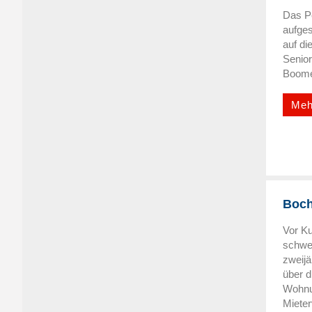
Das Pe
aufges
auf di
Senio
Boomer
Meh
Boch
Vor K
schwe
zweijä
über 
Wohnu
Mieter