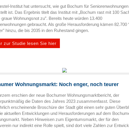
stel-Institut hat untersucht, wie gut Bochum für Seniorenwohnungen
tellt ist. Das Ergebnis titelt das Institut mit „Bochum rast mit 100 Sa
e graue Wohnungsnot zu”. Bereits heute würden 13.400
renwohnungen gebraucht. Als große Herausforderung kämen 82.700 
” hinzu, die bis 2035 in den Ruhestand gingen.
r zur Studie lesen Sie hier
umer Wohnungsmarkt: Noch enger, noch teurer
urzem erschien der neue Bochumer Wohnungsmarktbericht, der
rpunktmäßig die Daten des Jahres 2023 zusammenfasst. Diese
hrlich erscheinende Broschüre der Stadt gibt einen sehr guten Überbl
die aktuellen Entwicklungen und Herausforderungen auf dem Bochum
ngsmarkt. Neben Hinweisen zum Eigentumsmarkt, der für den
verein nur indirekt eine Rolle spielt, sind dort viele Zahlen zur Entwic