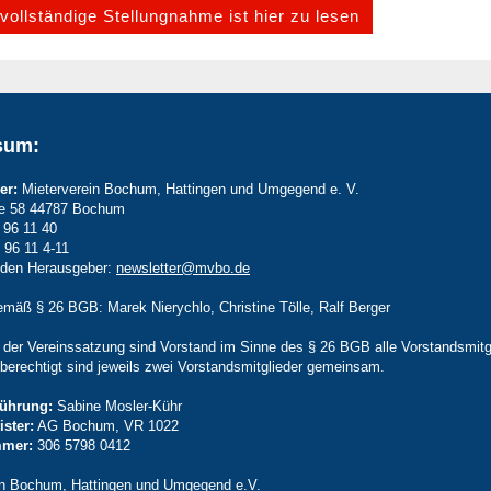
vollständige Stellungnahme ist hier zu lesen
sum:
er:
Mieterverein Bochum, Hattingen und Umgegend e. V.
ße 58 44787 Bochum
 96 11 40
 96 11 4-11
 den Herausgeber:
newsletter@mvbo.de
emäß § 26 BGB: Marek Nierychlo, Christine Tölle, Ralf Berger
der Vereinssatzung sind Vorstand im Sinne des § 26 BGB alle Vorstandsmitgl
berechtigt sind jeweils zwei Vorstandsmitglieder gemeinsam.
führung:
Sabine Mosler-Kühr
ister:
AG Bochum, VR 1022
mmer:
306 5798 0412
in Bochum, Hattingen und Umgegend e.V.