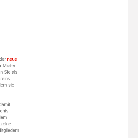
 der
neue
er Mieten
n Sie als
reins
dem sie
 damit
ichts
udem
nzelne
itgliedern