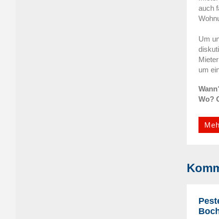
auch f
Wohnu
Um un
diskut
Mieter
um ei
Wann?
Wo? G
Meh
Komm
Pest
Boch