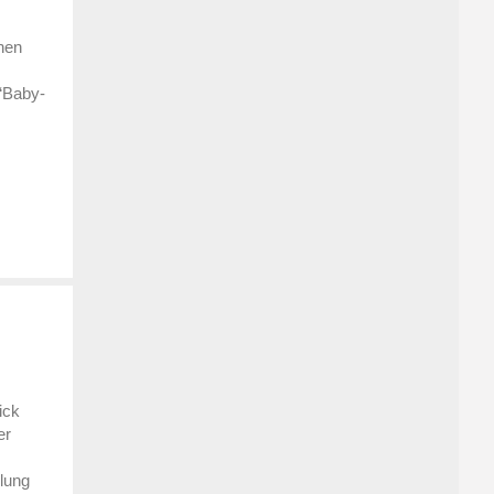
chen
“Baby-
ick
er
klung