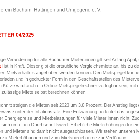
TTER 04/2025
ige Veränderung für alle Bochumer Mieter:innen gilt seit Anfang April,
el
ist in Kraft. Dieser gibt die ortsübliche Vergleichsmiete an, bis zu d
den Mietverhältnis angehoben werden können. Den Mietspiegel könne
erladen und in gedruckter Form in den Geschäftsstellen des Mieterve
n Kürze wird auch ein Online-Mietspiegelrechner verfügbar sein, mit 
ls zulässige Miete selbst berechnen können.
hnitt steigen die Mieten seit 2023 um 3,8 Prozent. Der Anstieg liegt
erweise unter der Inflationsrate. Eine Entwarnung bedeutet das anges
er Energiepreise und Mietbelastungen für viele Mieter:innen nicht. Z
s sich um einen Durchschnittswert. Erhebliche Mieterhöhungen für ei
en und Mieter sind damit nicht ausgeschlossen. Wir stehen unseren M
n zu Mieterhöhungen und zum Mietspiegel gerne zur Verfügung.