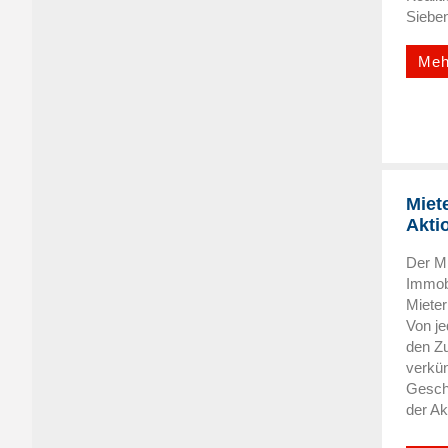
Sieben
Meh
Miet
Akti
Der M
Immobi
Mieter
Von je
den Zu
verkün
Geschä
der Ak