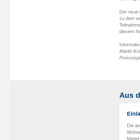
Der neue 
zu dem wi
Teilnahme
diesem Ne
Informati
Martin Kr
Pressespr
Aus d
Einl
Die a
Wohnun
Mieter