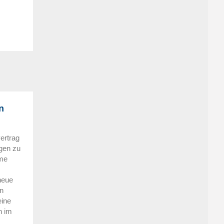
n
ertrag
gen zu
ame
neue
n
eine
h im