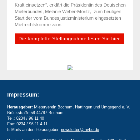
Kraft einsetzen“, erklärt die Präsidentin des Deutschen
Mieterbundes, Melanie Weber-Moritz, zum heutigen
Start der vom Bundesjustizministerium eingesetzten
Mietrechtskommission.
Die komplette Stellungnahme lesen Sie hier
Impressum:
Herausgeber:
Mieterverein Bochum, Hattingen und Umgegend e. V.
Brückstraße 58 44787 Bochum
Tel.:
0234 / 96 11 40
Fax: 0234 / 96 11 4-11
E-Mails an den Herausgeber:
newsletter@mvbo.de